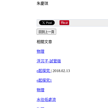
朱慶琪
相關文章
物理
浮沉子-試管版
e起探究
|
2018.02.13
e起探究1
物理
水往低處流