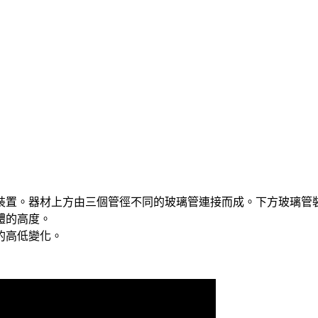
裝置。器材上方由三個管徑不同的玻璃管連接而成。下方玻璃管
體的高度。
的高低變化。