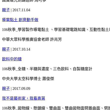
國寶級光劍鑄造師 馬可多
親子
|
2017.11.04
導電黏土 創意動手做
106秋季_學習製作導電黏土 、學習基礎電路知識、互動性黏
中華大眾科學推廣協會老師 許兆芳
親子
|
2017.10.14
飲料中的糖
106秋季_全糖、半糖與濃度、三色飲料、自製糖度計
中央大學太空科學博士 蕭俊傑
親子
|
2017.09.09
我不是藝術家，我看高第
106秋季_拋物線、懸鏈線、雙曲面、雙曲拋物面劈錐曲面、