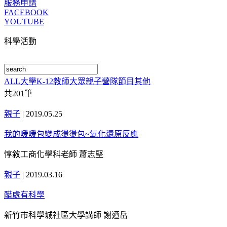
服務申請
FACEBOOK
YOUTUBE
科學活動
ALL
大學
K-12
教師
大眾
親子
營隊
節目
其他
共
201
筆
親子
|
2019.05.25
我的暖暖包變成燙燙包~氧化還原反應
惇敘工商化學科老師 蕭志堅
親子
|
2019.03.16
醋處有科學
新竹市科學城社區大學講師 謝迺岳