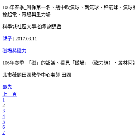
106年春季_叫你第一名、瓶中吹氣球、刺氣球、秤氣球、氣
擦起電、電場與重力場
科學城社區大學老師 謝迺岳
親子
|
2017.03.11
磁場與磁力
106年春季_「磁」的認識、看見「磁場」（磁力線）、叢林
北市薇閣田園教學中心老師 田園
最先
上一頁
1
2
3
4
5
6
7