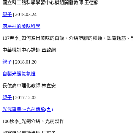
國立科工館科學學習中心模組開發教師 王德麟
親子
|
2018.03.24
廚房裡的美味科學
107春季_如何煮出美味的白飯、介紹塑膠的種類、認識麵筋、
中華職訓中心講師 章致綱
親子
|
2018.01.20
自製光纖氣氛燈
長億高中理化教師 林宣安
親子
|
2017.12.02
光武事典～光劍傳承(九)
106秋季_光劍介紹、光劍製作