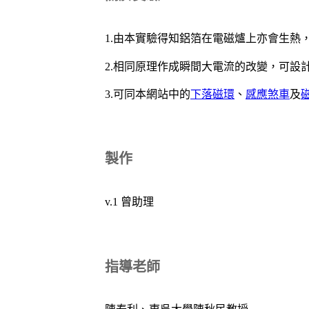
1.由本實驗得知鋁箔在電磁爐上亦會生熱
2.相同原理作成瞬間大電流的改變，可設
3.可同本網站中的
下落磁環
、
感應煞車
及
製作
v.1 曾助理
指導老師