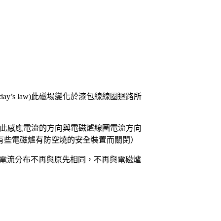
y’s law)此磁場變化於漆包線線圈迴路所
 law)此感應電流的方向與電磁爐線圈電流方向
有些電磁爐有防空燒的安全裝置而關閉）
應電流分布不再與原先相同，不再與電磁爐