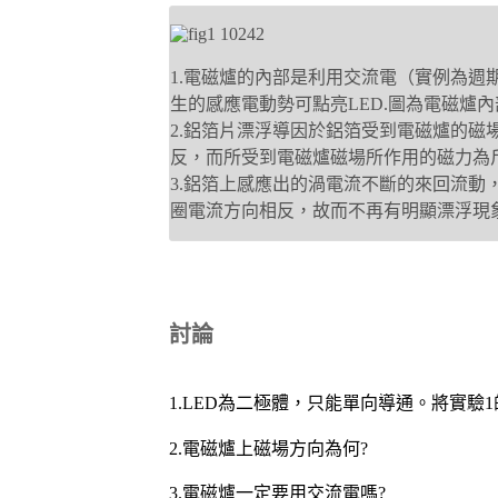
1.電磁爐的內部是利用交流電（實例為週期1.
生的感應電動勢可點亮LED.圖為電磁爐
2.鋁箔片漂浮導因於鋁箔受到電磁爐的磁場變化而
反，而所受到電磁爐磁場所作用的磁力為
3.鋁箔上感應出的渦電流不斷的來回流動
圈電流方向相反，故而不再有明顯漂浮現
討論
1.LED為二極體，只能單向導通。將實驗
2.電磁爐上磁場方向為何?
3.電磁爐一定要用交流電嗎?