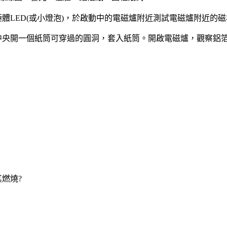
極體LED(或小燈泡)，於啟動中的電磁爐附近測試電磁爐附近的
紙中央開一個紙筒可穿過的圓洞，套入紙筒。開啟電磁爐，觀察鋁
燃燒?