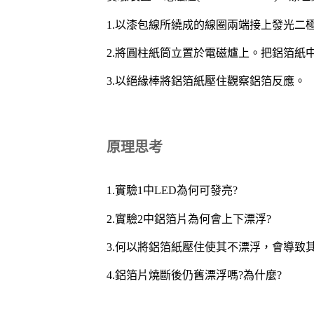
1.以漆包線所繞成的線圈兩端接上發光二
2.將圓柱紙筒立置於電磁爐上。把鋁箔
3.以絕緣棒將鋁箔紙壓住觀察鋁箔反應。
原理思考
1.實驗1中LED為何可發亮?
2.實驗2中鋁箔片為何會上下漂浮?
3.何以將鋁箔紙壓住使其不漂浮，會導致其
4.鋁箔片燒斷後仍舊漂浮嗎?為什麼?