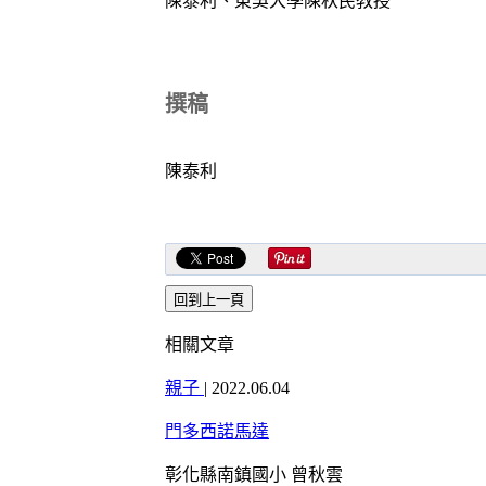
陳泰利、東吳大學陳秋民教授
撰稿
陳泰利
相關文章
親子
|
2022.06.04
門多西諾馬達
彰化縣南鎮國小 曾秋雲