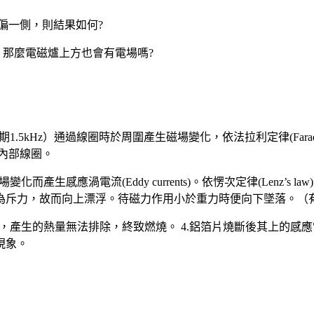
偏一側，則結果如何?
，那麼電磁爐上方也會有電場嗎?
.5kHz）通過線圈時於周圍產生磁場變化，依法拉利定律(Farada
爐內部線圈。
而產生感應渦電流(Eddy currents)。依愣次定律(Lenz’s
為斥力，故而向上漂浮。待磁力作用小於重力時便向下墜落。（
動，產生的熱量無法排除，終致燃燒。 4.鋁箔片燒斷後其上的感
現象。