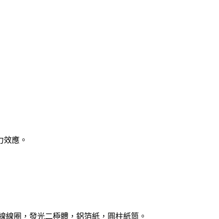
力效應。
er)，漆包線線圈，發光二極體，鋁箔紙，圓柱紙筒。