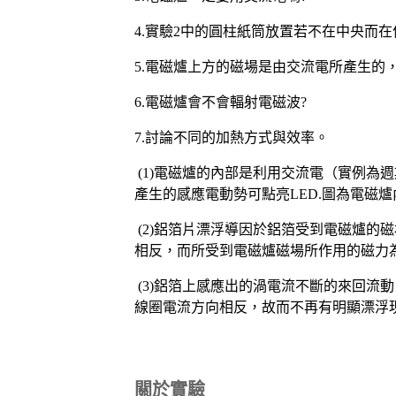
4.實驗2中的圓柱紙筒放置若不在中央而在
5.電磁爐上方的磁場是由交流電所產生的
6.電磁爐會不會輻射電磁波?
7.討論不同的加熱方式與效率。
(1)電磁爐的內部是利用交流電（實例為週期1
產生的感應電動勢可點亮LED.圖為電磁
(2)鋁箔片漂浮導因於鋁箔受到電磁爐的磁場變化
相反，而所受到電磁爐磁場所作用的磁力
(3)鋁箔上感應出的渦電流不斷的來回流
線圈電流方向相反，故而不再有明顯漂浮
關於實驗