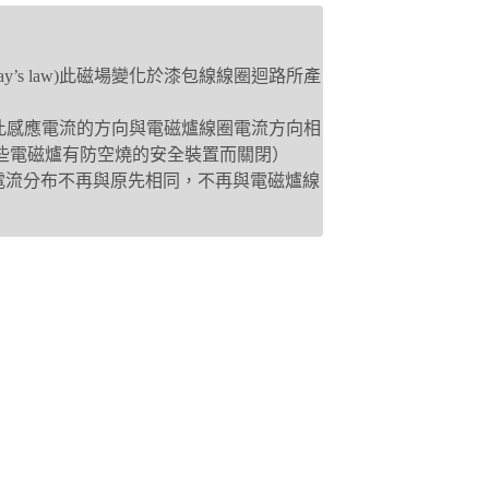
y’s law)此磁場變化於漆包線線圈迴路所產
 law)此感應電流的方向與電磁爐線圈電流方向相
些電磁爐有防空燒的安全裝置而關閉）
應電流分布不再與原先相同，不再與電磁爐線