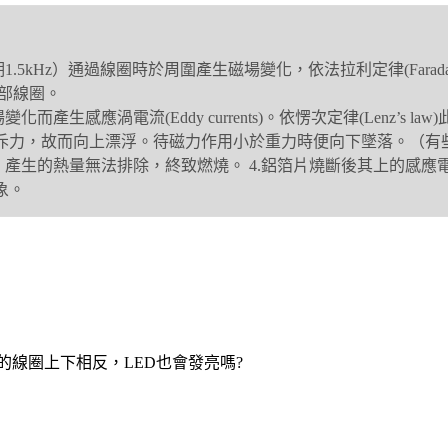
5kHz）通過線圈時於周圍產生磁場變化，依法拉利定律(Farada
內部線圈。
產生感應渦電流(Eddy currents)。依愣次定律(Lenz’s
斥力，故而向上漂浮。待磁力作用小於重力時便向下墜落。（有
，產生的熱量無法排除，終致燃燒。 4.鋁箔片燒斷後其上的感
象。
1的線圈上下相反，LED也會發亮嗎?